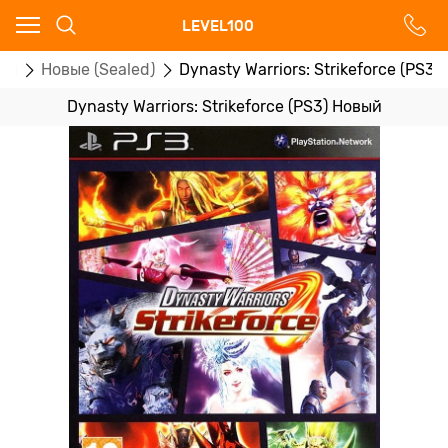
Ваш город - Москва,
LEVEL100
угадали?
ры
Новые (Sealed)
Dynasty Warriors: Strikeforce (PS3)
ДА
НЕТ
Dynasty Warriors: Strikeforce (PS3) Новый