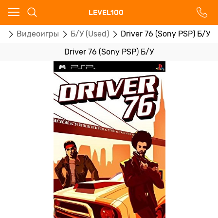
Ваш город - Москва,
LEVEL100
угадали?
P)
Видеоигры
Б/У (Used)
Driver 76 (Sony PSP) Б/У
ДА
НЕТ
Driver 76 (Sony PSP) Б/У