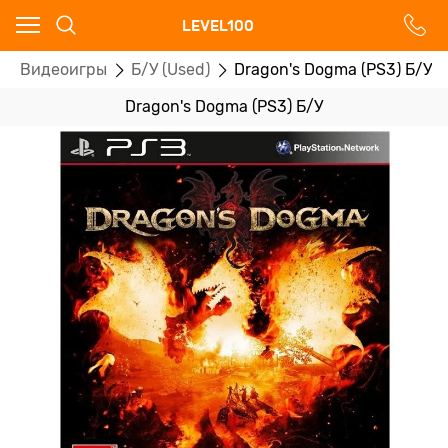
Ваш город - Москва,
LEVEL100
угадали?
Видеоигры
Б/У (Used)
Dragon's Dogma (PS3) Б/У
ДА
НЕТ
Dragon's Dogma (PS3) Б/У