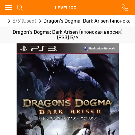
Ваш город - Москва,
LEVEL100
угадали?
ры
Б/У (Used)
Dragon's Dogma: Dark Arisen (японская 
ДА
НЕТ
Dragon's Dogma: Dark Arisen (японская версия)
(PS3) Б/У