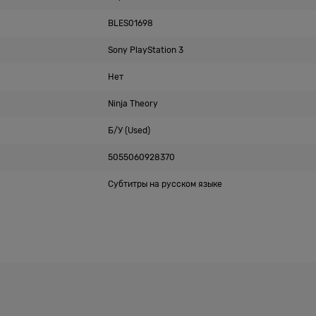
BLES01698
Sony PlayStation 3
Нет
Ninja Theory
Б/У (Used)
5055060928370
Субтитры на русском языке