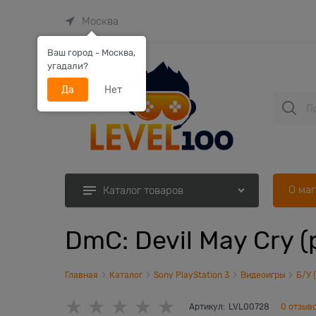
Москва
Ваш город - Москва,
угадали?
Да
Нет
О ма
Каталог товаров
DmC: Devil May Cry 
Главная
Каталог
Sony PlayStation 3
Видеоигры
Б/У 
Артикул:
LVL00728
0 отзыв