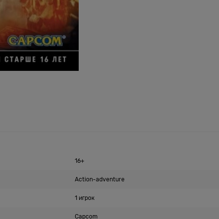
16+
Action-adventure
1 игрок
Capcom