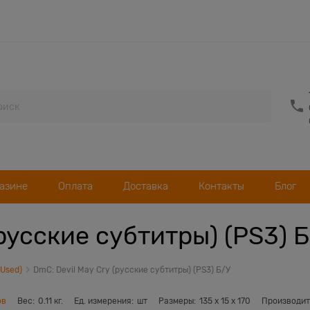
газине
Оплата
Доставка
Контакты
Блог
(русские субтитры) (PS3) 
(Used)
DmC: Devil May Cry (русские субтитры) (PS3) Б/У
ов
Вес:
0.11
кг.
Ед. измерения:
шт
Размеры:
135
x
15
x
170
Производит