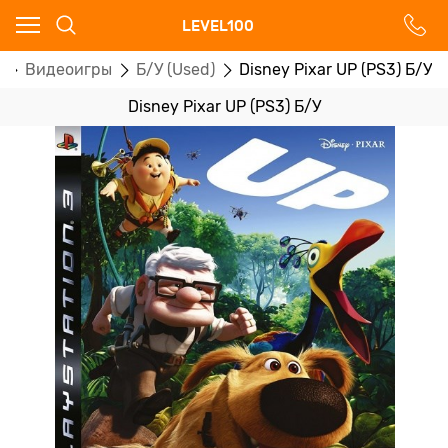
Ваш город - Москва,
LEVEL100
угадали?
3
Видеоигры
Б/У (Used)
Disney Pixar UP (PS3) Б/У
ДА
НЕТ
Disney Pixar UP (PS3) Б/У