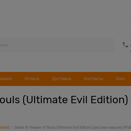
газине
Оплата
Доставка
Контакты
Блог
Souls (Ultimate Evil Editio
(Used)
Diablo III: Reaper of Souls (Ultimate Evil Edition) (русская версия) (PS