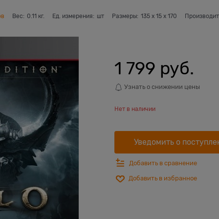
ов
Вес:
0.11
кг.
Ед. измерения:
шт
Размеры:
135
x
15
x
170
Производит
1 799
 руб.
Узнать о снижении цены
Нет в наличии
Уведомить о поступле
Добавить в сравнение
Добавить в избранное