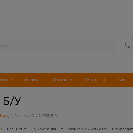
газине
Оплата
Доставка
Контакты
Блог
) Б/У
(Used)
Devil May Cry 4 (PS3) Б/У
ов
Вес:
0.11
кг.
Ед. измерения:
шт
Размеры:
135
x
15
x
170
Производит