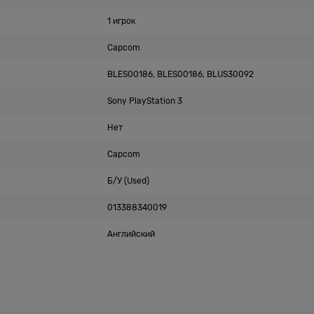
1 игрок
Capcom
BLES00186, BLES00186, BLUS30092
Sony PlayStation 3
Нет
Capcom
Б/У (Used)
013388340019
Английский