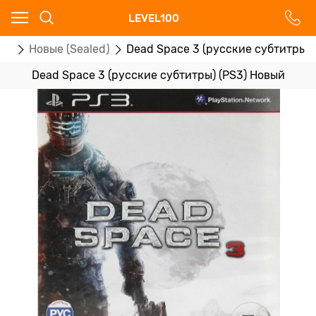
Ваш город - Москва,
LEVEL100
угадали?
ры
Новые (Sealed)
Dead Space 3 (русские субтитры) 
ДА
НЕТ
Dead Space 3 (русские субтитры) (PS3) Новый