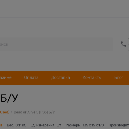
газине
Оплата
Доставка
Контакты
Блог
 Б/У
(Used)
Dead or Alive 5 (PS3) Б/У
ов
Вес:
0.11
кг.
Ед. измерения:
шт
Размеры:
135
x
15
x
170
Производит