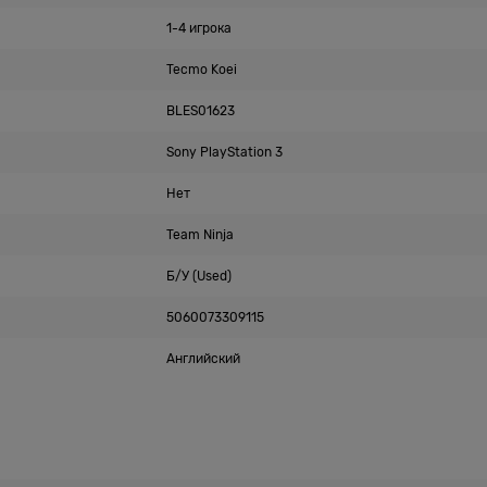
1-4 игрока
Tecmo Koei
BLES01623
Sony PlayStation 3
Нет
Team Ninja
Б/У (Used)
5060073309115
Английский