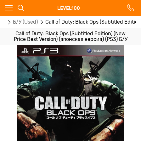
Ваш город - Москва,
LEVEL100
угадали?
ры
Б/У (Used)
Call of Duty: Black Ops (Subtitled Editi
ДА
НЕТ
Call of Duty: Black Ops (Subtitled Edition) (New
Price Best Version) (японская версия) (PS3) Б/У