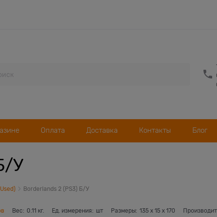
газине
Оплата
Доставка
Контакты
Блог
Б/У
(Used)
Borderlands 2 (PS3) Б/У
ов
Вес:
0.11
кг.
Ед. измерения:
шт
Размеры:
135
x
15
x
170
Производит