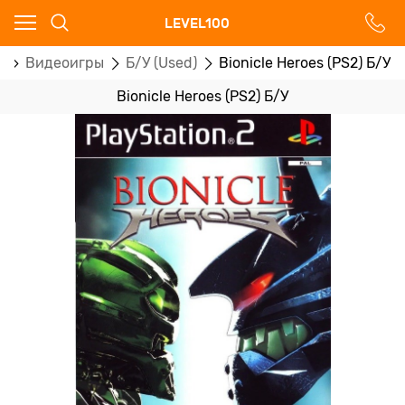
Ваш город - Москва,
LEVEL100
угадали?
2
Видеоигры
Б/У (Used)
Bionicle Heroes (PS2) Б/У
ДА
НЕТ
Bionicle Heroes (PS2) Б/У