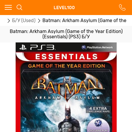
Ваш город - Москва,
LEVEL100
угадали?
ры
Б/У (Used)
Batman: Arkham Asylum (Game of the Year
ДА
НЕТ
Batman: Arkham Asylum (Game of the Year Edition)
(Essentials) (PS3) Б/У