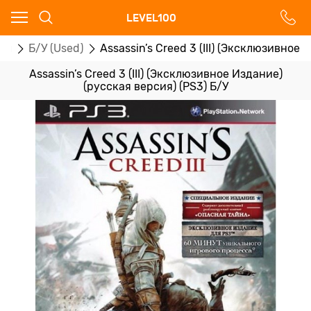
Ваш город - Москва,
LEVEL100
угадали?
ры
Б/У (Used)
Assassin’s Creed 3 (III) (Эксклюзивное
ДА
НЕТ
Assassin’s Creed 3 (III) (Эксклюзивное Издание)
(русская версия) (PS3) Б/У