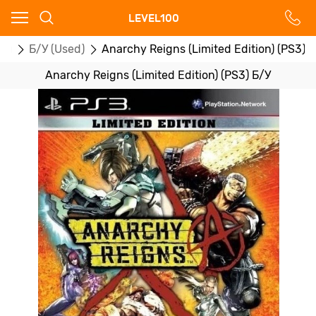
Ваш город - Москва,
LEVEL100
угадали?
ры
Б/У (Used)
Anarchy Reigns (Limited Edition) (PS3) 
ДА
НЕТ
Anarchy Reigns (Limited Edition) (PS3) Б/У