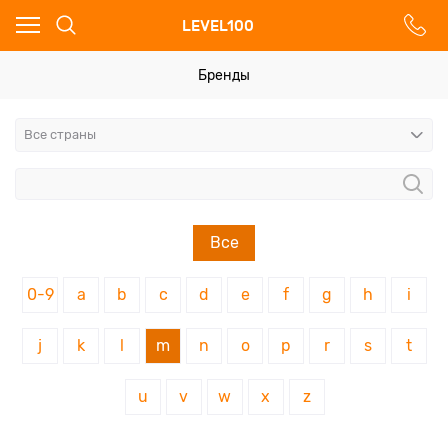
Ваш город - Москва,
LEVEL100
угадали?
ДА
НЕТ
Бренды
Все
0-9
a
b
c
d
e
f
g
h
i
j
k
l
m
n
o
p
r
s
t
u
v
w
x
z