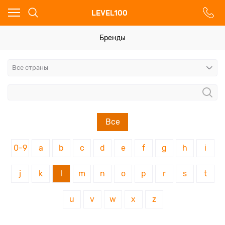
Ваш город - Москва,
LEVEL100
угадали?
ДА
НЕТ
Бренды
Все
0-9
a
b
c
d
e
f
g
h
i
j
k
l
m
n
o
p
r
s
t
u
v
w
x
z