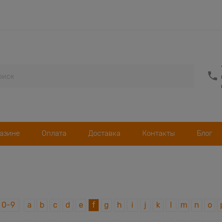
газине
Оплата
Доставка
Контакты
Блог
0-9
a
b
c
d
e
f
g
h
i
j
k
l
m
n
o