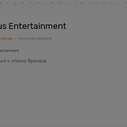
в
г
д
е
ё
ж
з
и
й
к
л
м
н
о
п
р
с
т
us Entertainment
Бренды
Focus Entertainment
ertainment
ся к списку брендов