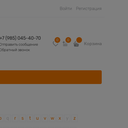
Войти
Регистрация
+7 (985) 045-40-70
0
0
Корзина
Отправить сообщение
Обратный звонок
p
q
r
s
t
u
v
w
x
y
z