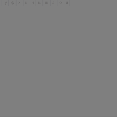
у
ф
х
ц
ч
ш
щ
э
ю
я