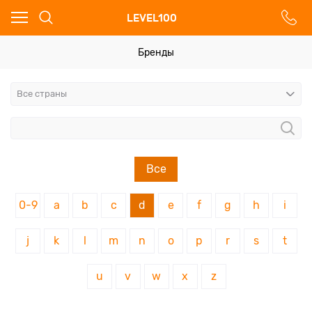
Ваш город - Москва,
LEVEL100
угадали?
ДА
НЕТ
Бренды
Все
0-9
a
b
c
d
e
f
g
h
i
j
k
l
m
n
o
p
r
s
t
u
v
w
x
z