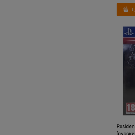
Д
Resident
(русски