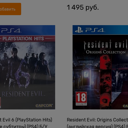
1 495
 руб.
обавить
 Evil 6 (PlayStation Hits)
Resident Evil: Origins Collec
е субтитры) (PS4) Б/У
(английская версия) (PS4) 