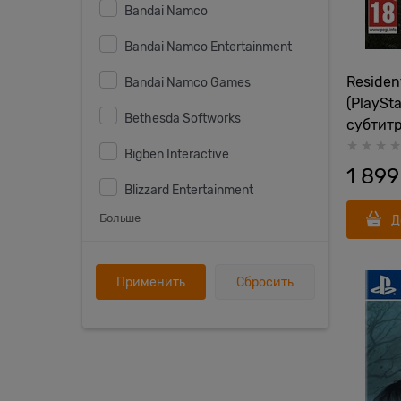
Bandai Namco
Bandai Namco Entertainment
Resident
Bandai Namco Games
(PlaySta
Bethesda Softworks
субтитр
(PS4) Н
Bigben Interactive
1 899
Blizzard Entertainment
Больше
Д