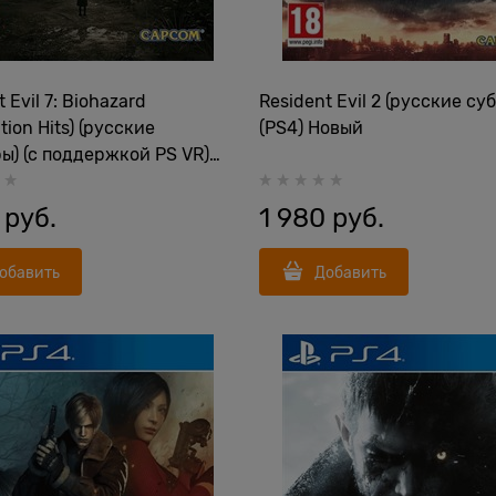
 Evil 7: Biohazard
Resident Evil 2 (русские су
tion Hits) (русские
(PS4) Новый
ы) (с поддержкой PS VR)
овый
 руб.
1 980
 руб.
обавить
Добавить