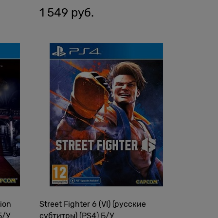
1 549
 руб.
tion
Street Fighter 6 (VI) (русские
Б/У
субтитры) (PS4) Б/У