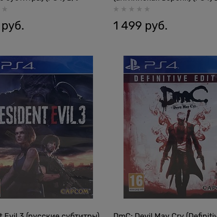
 руб.
1 499
 руб.
t Evil 3 (русские субтитры)
DmC: Devil May Cry (Definiti