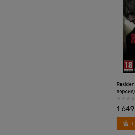
Residen
версия)
1 649
Д