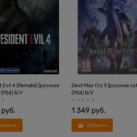
t Evil 4 (Remake) (русская
Devil May Cry 5 (русские с
 (PS4) Б/У
(PS4) Б/У
 руб.
1 349
 руб.
обавить
Добавить