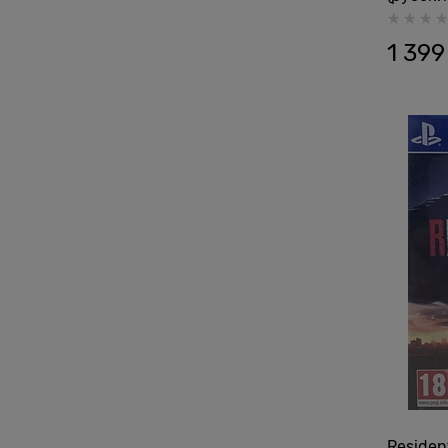
1 399
Residen