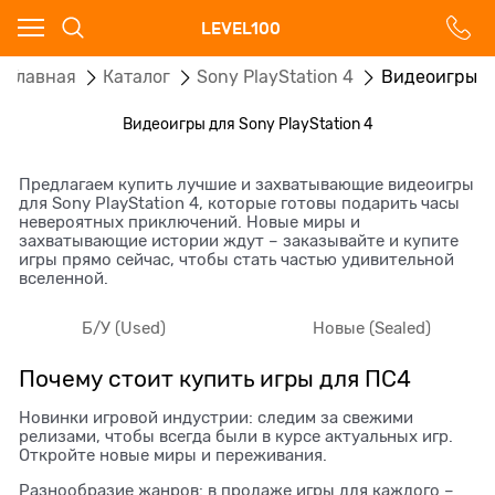
Ваш город - Москва,
LEVEL100
угадали?
Главная
Каталог
Sony PlayStation 4
Видеоигры
ДА
НЕТ
Видеоигры для Sony PlayStation 4
Предлагаем купить лучшие и захватывающие видеоигры
для Sony PlayStation 4, которые готовы подарить часы
невероятных приключений. Новые миры и
захватывающие истории ждут – заказывайте и купите
игры прямо сейчас, чтобы стать частью удивительной
вселенной.
Б/У (Used)
Новые (Sealed)
Почему стоит купить игры для ПС4
Новинки игровой индустрии: следим за свежими
релизами, чтобы всегда были в курсе актуальных игр.
Откройте новые миры и переживания.
Разнообразие жанров: в продаже игры для каждого –