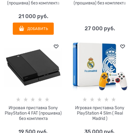
(прошивка) без комплекта
(прошивка) без комплекта
21 000
 руб.
27 000
 руб.
ДОБАВИТЬ
Игровая приставка Sony
Игровая приставка Sony
PlayStation 4 FAT (прошивка)
PlayStation 4 Slim ( Real
без комплекта
Madrid )
19 500
 руб.
35 000
 руб.