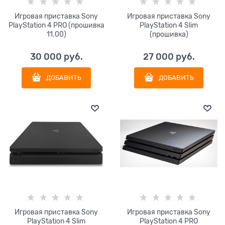
Игровая приставка Sony
Игровая приставка Sony
PlayStation 4 PRO (прошивка
PlayStation 4 Slim
11.00)
(прошивка)
30 000
 руб.
27 000
 руб.
ДОБАВИТЬ
ДОБАВИТЬ
Игровая приставка Sony
Игровая приставка Sony
PlayStation 4 Slim
PlayStation 4 PRO