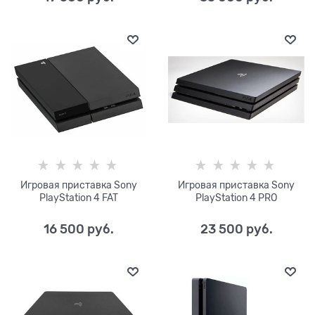
Игровая приставка Sony
Игровая приставка Sony
PlayStation 4 FAT
PlayStation 4 PRO
16 500
 руб.
23 500
 руб.