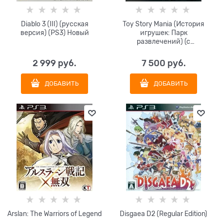
Diablo 3 (III) (русская
Toy Story Mania (История
версия) (PS3) Новый
игрушек: Парк
развлечений) (с
поддержкой PS Move)
(русская версия) (PS3)
2 999
 руб.
7 500
 руб.
Новый
ДОБАВИТЬ
ДОБАВИТЬ
Arslan: The Warriors of Legend
Disgaea D2 (Regular Edition)