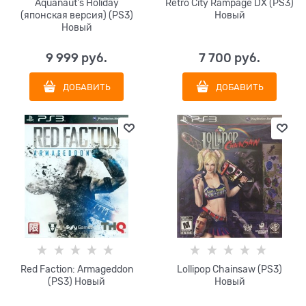
Aquanaut's Holiday
Retro City Rampage DX (PS3)
(японская версия) (PS3)
Новый
Новый
9 999
 руб.
7 700
 руб.
ДОБАВИТЬ
ДОБАВИТЬ
Red Faction: Armageddon
Lollipop Chainsaw (PS3)
(PS3) Новый
Новый