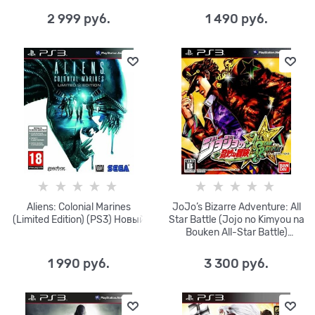
2 999
 руб.
1 490
 руб.
Aliens: Colonial Marines
JoJo’s Bizarre Adventure: All
(Limited Edition) (PS3) Новый
Star Battle (Jojo no Kimyou na
Bouken All-Star Battle)
(японская версия) (PS3)
Новый
1 990
 руб.
3 300
 руб.