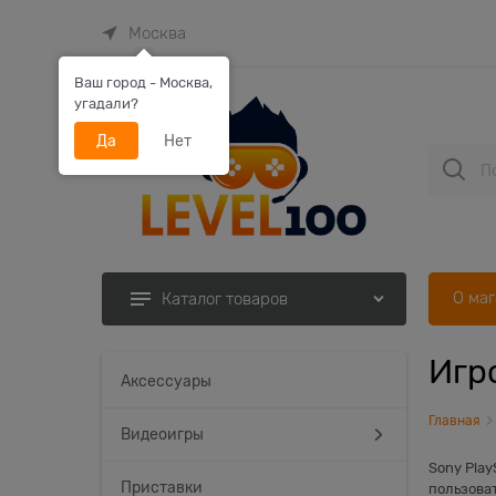
Москва
Ваш город - Москва,
угадали?
Да
Нет
О ма
Каталог товаров
Игр
Найдено товаров:
Аксессуары
Главная
Видеоигры
Sony Play
Приставки
пользова