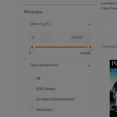
количеств
Сони Пле
Фильтры
Цена
( руб.)
-
Сортиро
0
24000
Производители
2K
505 Games
Acclaim Entertainment
Activision