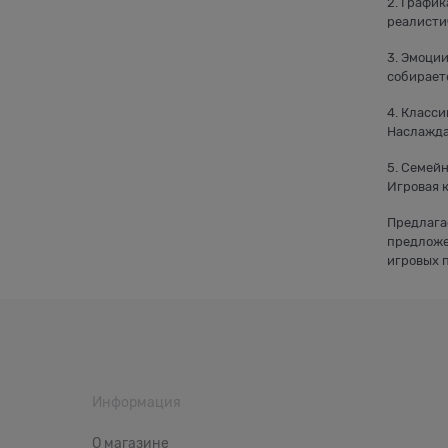
2. Графи
реалисти
3. Эмоции
собираете
4. Класси
Наслажда
5. Семейн
Игровая 
Предлагае
предложен
игровых 
Информация
О магазине