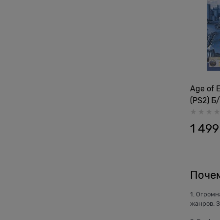
Age of E
(PS2) Б
1 499
Почем
1. Огромн
жанров. 