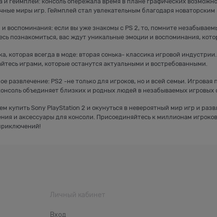
ка и геймплей: консоль опережала время в плане графических возможн
чные миры игр. Геймплей стал увлекательным благодаря новаторским 
 и воспоминания: если вы уже знакомы с PS 2, то, помните незабываем
сь познакомиться, вас ждут уникальные эмоции и воспоминания, котор
ка, которая всегда в моде: вторая сонька- классика игровой индустрии
йтесь играми, которые останутся актуальными и востребованными.
ое развлечение: PS2 -не только для игроков, но и всей семьи. Игровая
консоль объединяет близких и родных людей в незабываемых игровых 
м купить Sony PlayStation 2 и окунуться в невероятный мир игр и раз
ия и аксессуары для консоли. Присоединяйтесь к миллионам игроков, 
приключений!
Личный кабинет
Вход