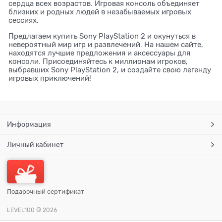
сердца всех возрастов. Игровая консоль объединяет
близких и родных людей в незабываемых игровых
сессиях.
Предлагаем купить Sony PlayStation 2 и окунуться в
невероятный мир игр и развлечений. На нашем сайте,
находятся лучшие предложения и аксессуары для
консоли. Присоединяйтесь к миллионам игроков,
выбравших Sony PlayStation 2, и создайте свою легенду
игровых приключений!
Информация
Личный кабинет
Подарочный сертификат
LEVEL100
© 2026