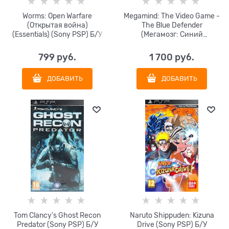
Worms: Open Warfare
Megamind: The Video Game -
(Открытая война)
The Blue Defender
(Essentials) (Sony PSP) Б/У
(Мегамозг: Синий
Защитник) (русская версия)
(Sony PSP) Б/У
799
 руб.
1 700
 руб.
ДОБАВИТЬ
ДОБАВИТЬ
Tom Clancy's Ghost Recon
Naruto Shippuden: Kizuna
Predator (Sony PSP) Б/У
Drive (Sony PSP) Б/У