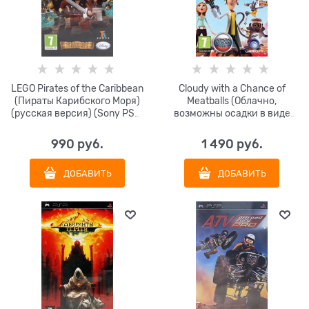
LEGO Pirates of the Caribbean
Cloudy with a Chance of
(Пираты Карибского Моря)
Meatballs (Облачно,
(русская версия) (Sony PSP)
возможны осадки в виде
Б/У
фрикаделек) (русская
версия) (Sony PSP) Б/У
990
 руб.
1 490
 руб.
ДОБАВИТЬ
ДОБАВИТЬ