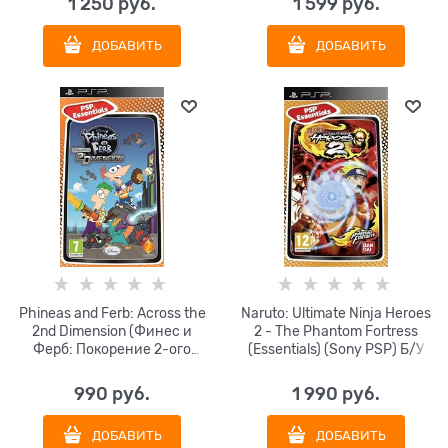
1 250
 руб.
1 599
 руб.
ДОБАВИТЬ
ДОБАВИТЬ
Phineas and Ferb: Across the
Naruto: Ultimate Ninja Heroes
2nd Dimension (Финес и
2 - The Phantom Fortress
Ферб: Покорение 2-ого
(Essentials) (Sony PSP) Б/У
измерения) (русская
версия) (Essentials) (Sony
990
 руб.
1 990
 руб.
PSP) Б/У
ДОБАВИТЬ
ДОБАВИТЬ