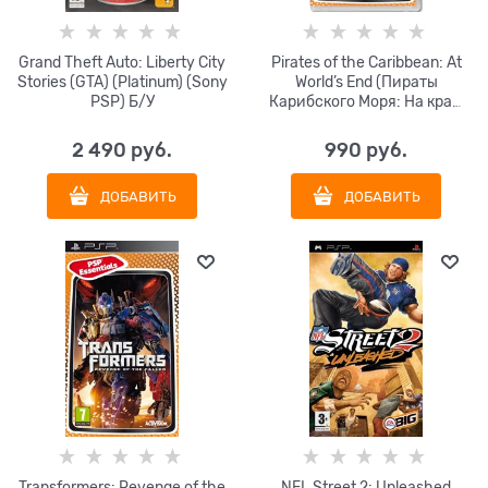
Grand Theft Auto: Liberty City
Pirates of the Caribbean: At
Stories (GTA) (Platinum) (Sony
World’s End (Пираты
PSP) Б/У
Карибского Моря: На краю
света) (русская версия)
(Essentials) (Sony PSP) Б/У
2 490
 руб.
990
 руб.
ДОБАВИТЬ
ДОБАВИТЬ
Transformers: Revenge of the
NFL Street 2: Unleashed