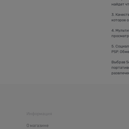
найдет ч
3. Качес
которое 
4. Мульти
просматр
5. Социа
PSP. Обм
Выбрав S
портатив
развлечен
Информация
О магазине