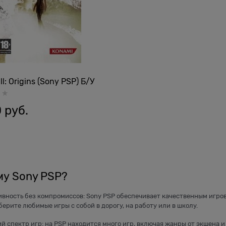
ill: Origins (Sony PSP) Б/У
0
 руб.
у Sony PSP?
тивность без компромиссов: Sony PSP обеспечивает качественным игро
берите любимые игры с собой в дорогу, на работу или в школу.
й спектр игр: на PSP находится много игр, включая жанры от экшена и