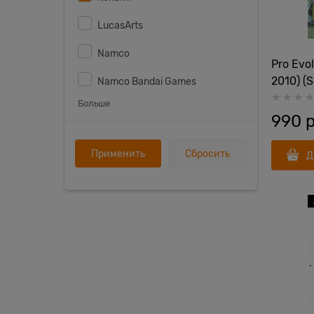
LucasArts
Namco
Pro Evo
2010) (
Namco Bandai Games
Больше
990
 
Д