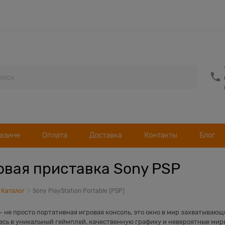
газине
Оплата
Доставка
Контакты
Блог
овая приставка Sony PSP
Каталог
Sony PlayStation Portable (PSP)
- не просто портативная игровая консоль, это окно в мир захватываю
есь в уникальный геймплей, качественную графику и невероятные миры