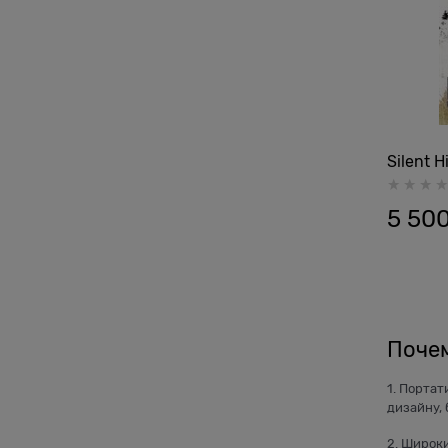
Silent H
5 50
Почем
1. Порта
дизайну, 
2. Широки