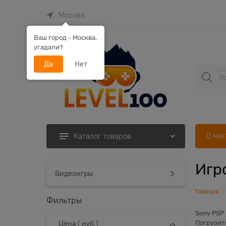
Москва
Ваш город - Москва,
угадали?
Да
Нет
О ма
Каталог товаров
Игр
Найдено товаров:
Видеоигры
Главная
Фильтры
Sony PSP 
Погрузит
Цена
( руб.)