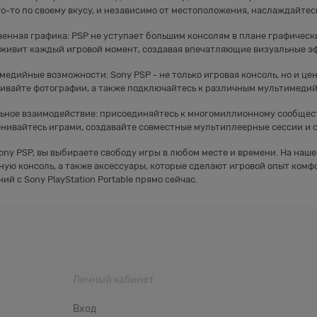
то-то по своему вкусу, и независимо от местоположения, наслаждайте
твенная графика: PSP не уступает большим консолям в плане графичес
оживит каждый игровой момент, создавая впечатляющие визуальные э
медийные возможности: Sony PSP - не только игровая консоль, но и ц
ивайте фотографии, а также подключайтесь к различным мультимеди
льное взаимодействие: присоединяйтесь к многомиллионному сообщест
енивайтесь играми, создавайте совместные мультиплеерные сессии и с
ony PSP, вы выбираете свободу игры в любом месте и времени. На наш
ную консоль, а также аксессуары, которые сделают игровой опыт ко
ий с Sony PlayStation Portable прямо сейчас.
Личный кабинет
Вход